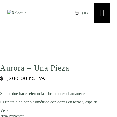
Skip
to
the
(0)
content
Aurora – Una Pieza
$
1,300.00
inc. IVA
Su nombre hace referencia a los colores el amanecer.
Es un traje de baño asimétrico con cortes en torso y espalda.
Vista :
78% Polyester