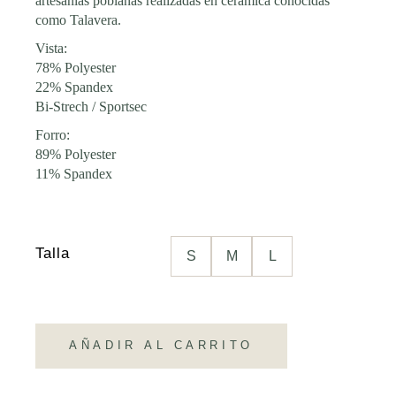
artesanías poblanas realizadas en cerámica conocidas
como Talavera.
Vista:
78% Polyester
22% Spandex
Bi-Strech / Sportsec
Forro:
89% Polyester
11% Spandex
Talla
S
M
L
AÑADIR AL CARRITO