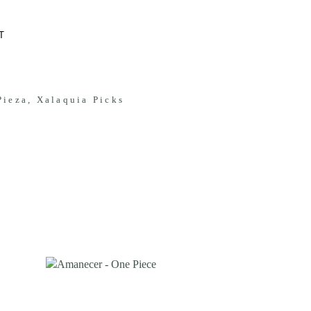
T
Pieza
,
Xalaquia Picks