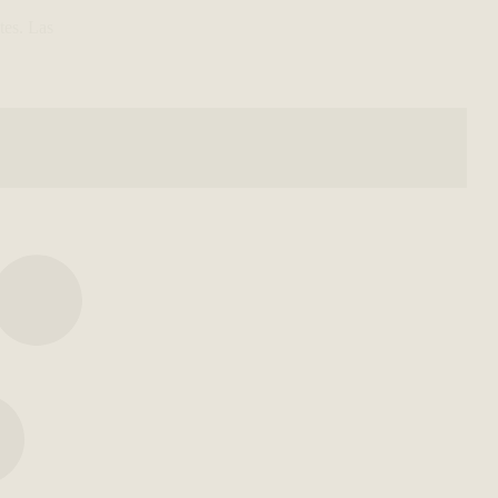
tes. Las