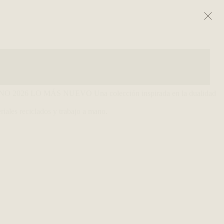
O 2026
LO MÁS NUEVO
Una colección inspirada en la dualidad
iales reciclados y trabajo a mano.