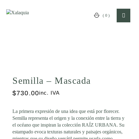
Skip
to
the
(0)
content
Semilla – Mascada
$
730.00
inc. IVA
La primera expresión de una idea que está por florecer.
Semilla
representa el origen y la conexión entre la tierra y
el océano que inspiran la colección
RAÍZ URBANA
. Su
estampado evoca texturas naturales y paisajes orgánicos,
mientras que su diseño versátil permite usarla como