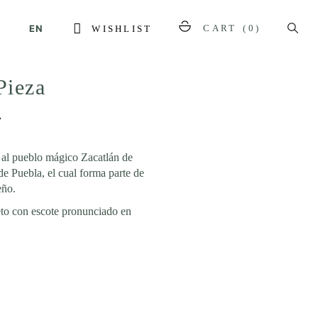
EN
CART
(0)
WISHLIST
Pieza
A
 al pueblo mágico Zacatlán de
de Puebla, el cual forma parte de
eño.
eto con escote pronunciado en