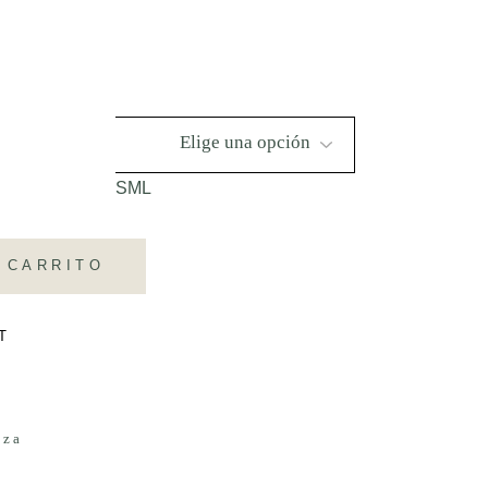
S
M
L
 CARRITO
T
eza