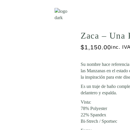
Zaca – Una 
$
1,150.00
inc. IV
Su nombre hace referencia
las Manzanas en el estado 
la inspiración para este dis
Es un traje de baño compl
delantero y espalda.
Vista:
78% Polyester
22% Spandex
Bi-Strech / Sportsec