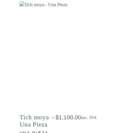
Tich moya –
$
1,100.00
inc. IVA
Una Pieza