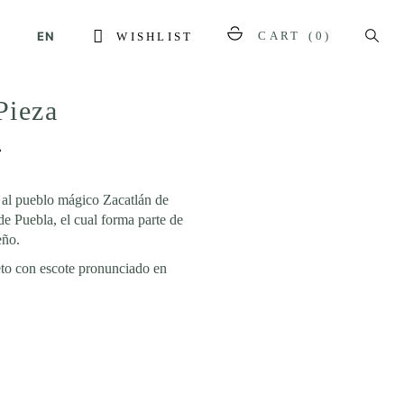
EN
CART
(0)
WISHLIST
Pieza
A
 al pueblo mágico Zacatlán de
de Puebla, el cual forma parte de
eño.
eto con escote pronunciado en