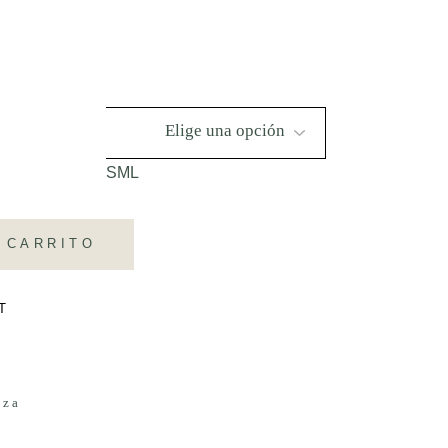
S
M
L
 CARRITO
T
eza