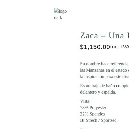
Zaca – Una 
$
1,150.00
inc. IV
Su nombre hace referencia
las Manzanas en el estado 
la inspiración para este dis
Es un traje de baño compl
delantero y espalda.
Vista:
78% Polyester
22% Spandex
Bi-Strech / Sportsec