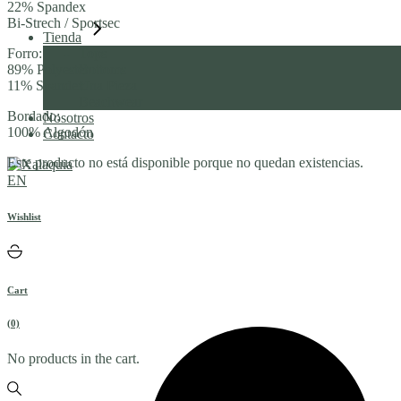
22% Spandex
Bi-Strech / Sportsec
Tienda
Tops
Forro:
Bottoms
89% Polyester
Una Pieza
11% Spandex
Beachwear
Bordado:
Nosotros
100% Algodón
Contacto
Este producto no está disponible porque no quedan existencias.
EN
Wishlist
Cart
(0)
No products in the cart.