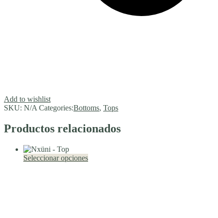
Add to wishlist
SKU:
N/A
Categories:
Bottoms
,
Tops
Productos relacionados
Este
Seleccionar opciones
producto
tiene
múltiples
variantes.
Las
opciones