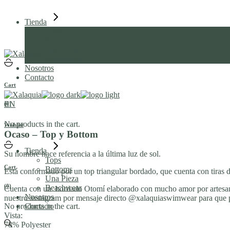
Skip
to
Tienda
the
Tops
content
Bottoms
Una Pieza
Beachwear
Nosotros
Contacto
Cart
EN
(0)
No products in the cart.
Wishlist
Ocaso – Top y Bottom
Tienda
Su nombre hace referencia a la última luz de sol.
Tops
Cart
Bottoms
Está conformado por un top triangular bordado, que cuenta con tiras de
Una Pieza
(0)
Beachwear
Cuenta con un bordado Otomí elaborado con mucho amor por artesan
Nosotros
nuestro instagram por mensaje directo @xalaquiaswimwear para que pue
No products in the cart.
Contacto
Vista:
78% Polyester