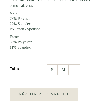
artesanías poblanas realizadas en cerámica conocidas
como Talavera.
Vista:
78% Polyester
22% Spandex
Bi-Strech / Sportsec
Forro:
89% Polyester
11% Spandex
Talla
S
M
L
AÑADIR AL CARRITO