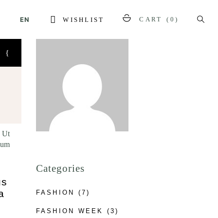
EN
CART
(0)
WISHLIST
. Ut
ulum
Categories
us
a
FASHION
(7)
FASHION WEEK
(3)