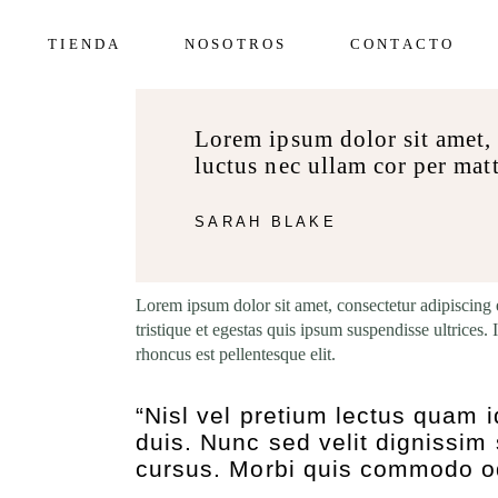
Skip
to
the
TIENDA
NOSOTROS
CONTACTO
Tops
content
Bottoms
Una Pieza
Lorem ipsum dolor sit amet, c
Tops
Beachwear
luctus nec ullam cor per mat
Bottoms
Una Pieza
SARAH BLAKE
Beachwear
Lorem ipsum dolor sit amet, consectetur adipiscing 
tristique et egestas quis ipsum suspendisse ultrices
rhoncus est pellentesque elit.
“Nisl vel pretium lectus quam i
duis. Nunc sed velit dignissim
cursus. Morbi quis commodo o