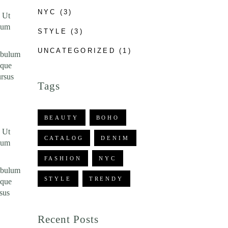
NYC
(3)
. Ut
ulum
STYLE
(3)
UNCATEGORIZED
(1)
tibulum
sque
ursus
Tags
BEAUTY
BOHO
. Ut
CATALOG
DENIM
ulum
FASHION
NYC
tibulum
STYLE
TRENDY
sque
rsus
Recent Posts