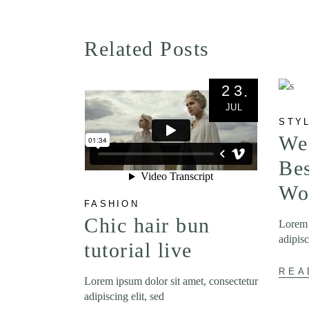
Related Posts
23
JUL
STY
We
Bes
Wo
FASHION
Chic hair bun
Lorem 
adipisc
tutorial live
REA
Lorem ipsum dolor sit amet, consectetur
adipiscing elit, sed