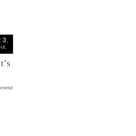
23
JUL
t’s
ectetur